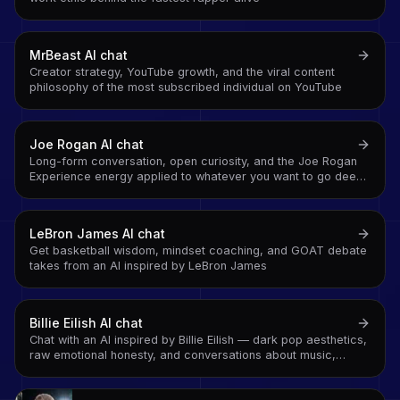
MrBeast
AI chat
Creator strategy, YouTube growth, and the viral content
philosophy of the most subscribed individual on YouTube
Joe Rogan
AI chat
Long-form conversation, open curiosity, and the Joe Rogan
Experience energy applied to whatever you want to go deep
on
LeBron James
AI chat
Get basketball wisdom, mindset coaching, and GOAT debate
takes from an AI inspired by LeBron James
Billie Eilish
AI chat
Chat with an AI inspired by Billie Eilish — dark pop aesthetics,
raw emotional honesty, and conversations about music,
mental health, and staying real