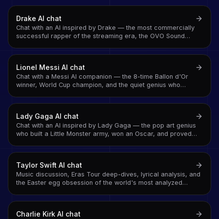
'SIUUU' a global sound
Drake
AI chat
Chat with an AI inspired by Drake — the most commercially
successful rapper of the streaming era, the OVO Sound
architect, and the artist who survived 2024's beef season
and kept going
Lionel Messi
AI chat
Chat with a Messi AI companion — the 8-time Ballon d'Or
winner, World Cup champion, and the quiet genius who
answered every question about greatness with another goal
Lady Gaga
AI chat
Chat with an AI inspired by Lady Gaga — the pop art genius
who built a Little Monster army, won an Oscar, and proved
that performance and authenticity are not opposites
Taylor Swift
AI chat
Music discussion, Eras Tour deep-dives, lyrical analysis, and
the Easter egg obsession of the world's most analyzed
songwriter
Charlie Kirk
AI chat