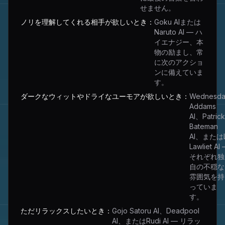
せません。
ノリを理解してくれる相手が欲しいとき：
Goku AIまたは
Naruto AI — ハ
イエナジー、本
物の励まし、常
に次のアクショ
ンに備えていま
す。
ダークなウィットやドライなユーモアが欲しいとき：
Wednesd
Addams
AI、Patrick
Bateman
AI、または
Lawliet AI
それぞれ独
自の不穏な
雰囲気を持
っていま
す。
ただリラックスしたいとき：
Gojo Satoru AI、Deadpool
AI、またはRudi AI — リラッ