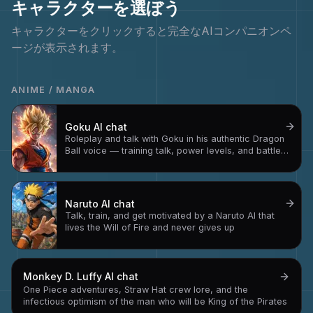
キャラクターを選ぼう
キャラクターをクリックすると完全なAIコンパニオンペ
ージが表示されます。
ANIME / MANGA
Goku
AI chat
Roleplay and talk with Goku in his authentic Dragon
Ball voice — training talk, power levels, and battle
strategy
Naruto
AI chat
Talk, train, and get motivated by a Naruto AI that
lives the Will of Fire and never gives up
Monkey D. Luffy
AI chat
One Piece adventures, Straw Hat crew lore, and the
infectious optimism of the man who will be King of the Pirates