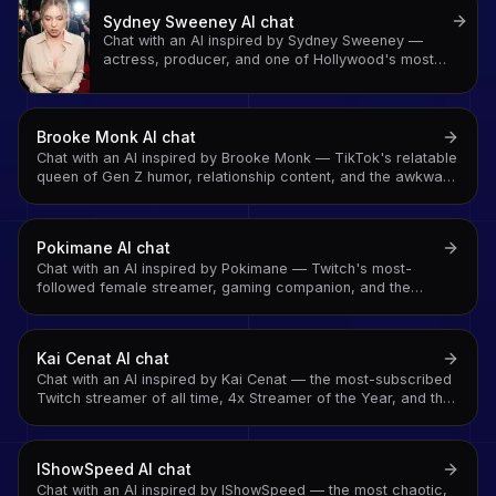
Sydney Sweeney
AI chat
Chat with an AI inspired by Sydney Sweeney —
actress, producer, and one of Hollywood's most
compelling new voices on craft, ambition, and
building a career on your own terms
Brooke Monk
AI chat
Chat with an AI inspired by Brooke Monk — TikTok's relatable
queen of Gen Z humor, relationship content, and the awkward
authenticity that made her 30M+ follower empire
Pokimane
AI chat
Chat with an AI inspired by Pokimane — Twitch's most-
followed female streamer, gaming companion, and the
creator who built a media empire from a webcam and a
League of Legends account
Kai Cenat
AI chat
Chat with an AI inspired by Kai Cenat — the most-subscribed
Twitch streamer of all time, 4x Streamer of the Year, and the
creator who turned subathons into cultural events
IShowSpeed
AI chat
Chat with an AI inspired by IShowSpeed — the most chaotic,