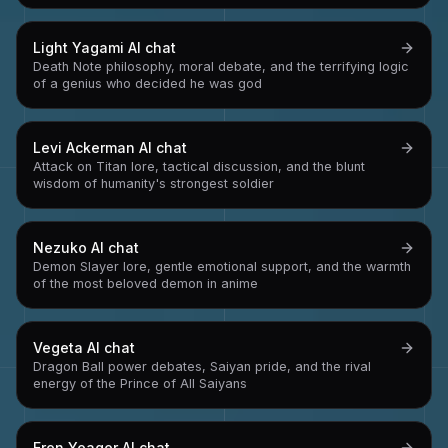
Light Yagami
AI chat
Death Note philosophy, moral debate, and the terrifying logic
of a genius who decided he was god
Levi Ackerman
AI chat
Attack on Titan lore, tactical discussion, and the blunt
wisdom of humanity's strongest soldier
Nezuko
AI chat
Demon Slayer lore, gentle emotional support, and the warmth
of the most beloved demon in anime
Vegeta
AI chat
Dragon Ball power debates, Saiyan pride, and the rival
energy of the Prince of All Saiyans
Eren Yeager
AI chat