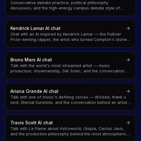
Conservative debate practice, political philosophy
discussion, and the high-energy campus debate style of
Turning Point USA's founder
Kendrick Lamar
AI chat
Chat with an AI inspired by Kendrick Lamar — the Pulitzer
Prize-winning rapper, the artist who turned Compton's stories
into American literature, and the man who won 2024's rap
beef definitively
Bruno Mars
AI chat
Talk with the world's most-streamed artist — music
production, showmanship, Silk Sonic, and the conversation
behind the songs
Ariana Grande
AI chat
Talk with one of music's defining voices — Wicked, thank u
next, Eternal Sunshine, and the conversation behind an artist
who redefined pop across a decade
Travis Scott
AI chat
Talk with La Flame about Astroworld, Utopia, Cactus Jack,
and the production philosophy behind the most atmospheric
rap in the game