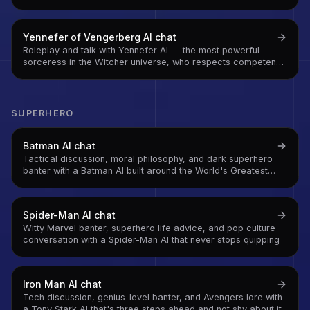
were hoping it was hiding
Yennefer of Vengerberg
AI chat
Roleplay and talk with Yennefer AI — the most powerful
sorceress in the Witcher universe, who respects competence
above everything and has exactly zero patience for
mediocrity
SUPERHERO
Batman
AI chat
Tactical discussion, moral philosophy, and dark superhero
banter with a Batman AI built around the World's Greatest
Detective
Spider-Man
AI chat
Witty Marvel banter, superhero life advice, and pop culture
conversation with a Spider-Man AI that never stops quipping
Iron Man
AI chat
Tech discussion, genius-level banter, and Avengers lore with
a Tony Stark AI that's three steps ahead and not shy about it