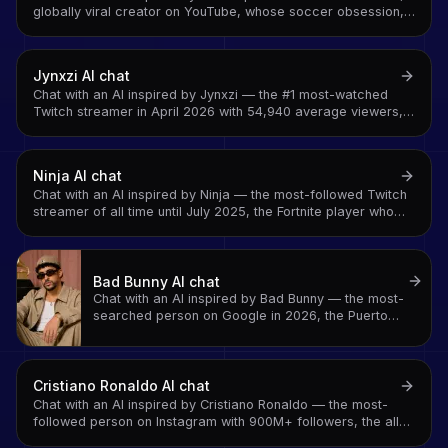
globally viral creator on YouTube, whose soccer obsession,
unpredictable reactions, and worldwide tours made him a
phenomenon across every continent
Jynxzi
AI chat
Chat with an AI inspired by Jynxzi — the #1 most-watched
Twitch streamer in April 2026 with 54,940 average viewers,
9.51M followers, and the Rainbow Six Siege career that
turned tactical FPS into must-watch entertainment
Ninja
AI chat
Chat with an AI inspired by Ninja — the most-followed Twitch
streamer of all time until July 2025, the Fortnite player who
made gaming a mainstream cultural moment, and the creator
who played with Drake
Bad Bunny
AI chat
Chat with an AI inspired by Bad Bunny — the most-
searched person on Google in 2026, the Puerto
Rican superstar who made Latin trap global, and the
artist who proved that Spanish-language music
belongs at the top of every chart
Cristiano Ronaldo
AI chat
Chat with an AI inspired by Cristiano Ronaldo — the most-
followed person on Instagram with 900M+ followers, the all-
time top international scorer, and the athlete who made