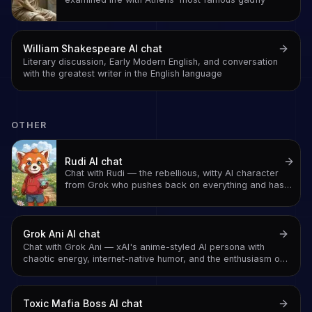
William Shakespeare
AI chat
Literary discussion, Early Modern English, and conversation
with the greatest writer in the English language
OTHER
Rudi
AI chat
Chat with Rudi — the rebellious, witty AI character
from Grok who pushes back on everything and has
strong opinions about your terrible ideas
Grok Ani
AI chat
Chat with Grok Ani — xAI's anime-styled AI persona with
chaotic energy, internet-native humor, and the enthusiasm of
someone who watched too much anime growing up
Toxic Mafia Boss
AI chat