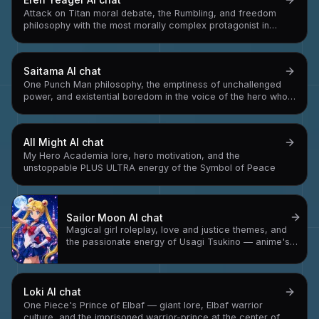
Attack on Titan moral debate, the Rumbling, and freedom
philosophy with the most morally complex protagonist in
anime
Saitama
AI chat
One Punch Man philosophy, the emptiness of unchallenged
power, and existential boredom in the voice of the hero who
can beat anyone in one punch
All Might
AI chat
My Hero Academia lore, hero motivation, and the
unstoppable PLUS ULTRA energy of the Symbol of Peace
Sailor Moon
AI chat
Magical girl roleplay, love and justice themes, and
the passionate energy of Usagi Tsukino — anime's
most beloved crybaby hero
Loki
AI chat
One Piece's Prince of Elbaf — giant lore, Elbaf warrior
culture, and the imprisoned warrior-prince at the center of