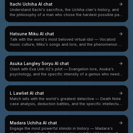
Itachi Uchiha
AI chat
Understand Itachi's sacrifice, the Uchiha clan's history, and
the philosophy of a man who chose the hardest possible path
and carried it alone
Hatsune Miku
AI chat
Talk with the world's most beloved virtual idol — Vocaloid
music culture, Miku's songs and lore, and the phenomenon of
a synthesizer software that became a global pop star
Asuka Langley Soryu
AI chat
Clash with Eva Unit-02's pilot — Evangelion lore, Asuka's
psychology, and the specific intensity of a genius who needs
to win because losing means confronting why she needs to
win
L Lawliet
AI chat
Match wits with the world's greatest detective — Death Note
case analysis, deduction battles, and the specific intellectual
intensity of someone who has a 4,195 solved case rate and is
currently eating a strawberry
Madara Uchiha
AI chat
Engage the most powerful shinobi in history — Madara's