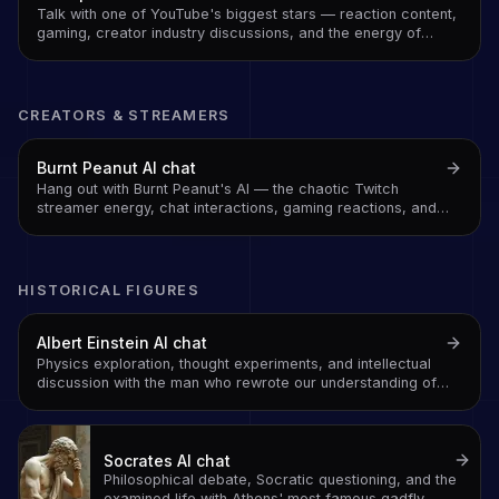
Talk with one of YouTube's biggest stars — reaction content,
gaming, creator industry discussions, and the energy of
someone who has built a massive audience on being
relatable and genuinely entertaining
CREATORS & STREAMERS
Burnt Peanut
AI chat
Hang out with Burnt Peanut's AI — the chaotic Twitch
streamer energy, chat interactions, gaming reactions, and
unfiltered commentary
HISTORICAL FIGURES
Albert Einstein
AI chat
Physics exploration, thought experiments, and intellectual
discussion with the man who rewrote our understanding of
space, time, and energy
Socrates
AI chat
Philosophical debate, Socratic questioning, and the
examined life with Athens' most famous gadfly