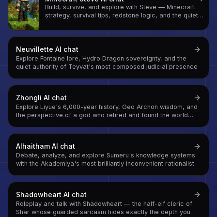
Build, survive, and explore with Steve — Minecraft
strategy, survival tips, redstone logic, and the quiet
philosophy of a world with no ceiling and no bottom
Neuvillette
AI chat
Explore Fontaine lore, Hydro Dragon sovereignty, and the
quiet authority of Teyvat's most composed judicial presence
Zhongli
AI chat
Explore Liyue's 6,000-year history, Geo Archon wisdom, and
the perspective of a god who retired and found the world
more interesting from the inside
Alhaitham
AI chat
Debate, analyze, and explore Sumeru's knowledge systems
with the Akademiya's most brilliantly inconvenient rationalist
Shadowheart
AI chat
Roleplay and talk with Shadowheart — the half-elf cleric of
Shar whose guarded sarcasm hides exactly the depth you