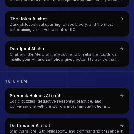
The Joker
AI chat
Dark philosophical sparring, chaos theory, and the most
entertaining villain voice in all of DC
Deadpool
AI chat
Chat with the Merc with a Mouth who breaks the fourth wall,
insults your AI, and somehow gives better life advice than
anyone who takes themselves seriously
TV & FILM
Sherlock Holmes
AI chat
Logic puzzles, deductive reasoning practice, and
conversations with the world's most famous fictional
detective
Darth Vader
AI chat
Star Wars lore, Sith philosophy, and commanding presence in