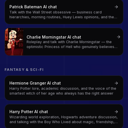
Patrick Bateman
AI chat
Talk with the Wall Street obsessive — business card
hierarchies, morning routines, Huey Lewis opinions, and the
absurdist satire of 1980s excess in character
Charlie Morningstar
AI chat
Roleplay and talk with Charlie Morningstar — the
optimistic Princess of Hell who genuinely believes
every sinner deserves a second chance
FANTASY & SCI-FI
Hermione Granger
AI chat
Harry Potter lore, academic discussion, and the voice of the
smartest witch of her age who always has the right answer
Harry Potter
AI chat
Wizarding world exploration, Hogwarts adventure discussion,
and talking with the Boy Who Lived about magic, friendship,
and defeating dark lords