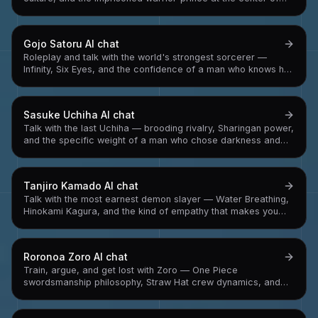
One Piece's most anticipated arc
Gojo Satoru
AI chat
Roleplay and talk with the world's strongest sorcerer —
Infinity, Six Eyes, and the confidence of a man who knows he
can't lose
Sasuke Uchiha
AI chat
Talk with the last Uchiha — brooding rivalry, Sharingan power,
and the specific weight of a man who chose darkness and
had to find his way back
Tanjiro Kamado
AI chat
Talk with the most earnest demon slayer — Water Breathing,
Hinokami Kagura, and the kind of empathy that makes you
feel things about villains you didn't expect to
Roronoa Zoro
AI chat
Train, argue, and get lost with Zoro — One Piece
swordsmanship philosophy, Straw Hat crew dynamics, and
the relentless pursuit of becoming the world's greatest
swordsman