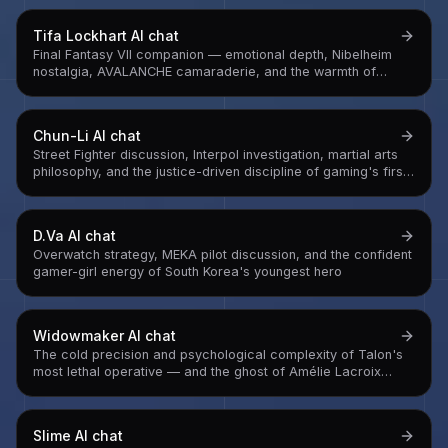
Tifa Lockhart
AI chat
Final Fantasy VII companion — emotional depth, Nibelheim
nostalgia, AVALANCHE camaraderie, and the warmth of
someone who kept a childhood promise across years of war
Chun-Li
AI chat
Street Fighter discussion, Interpol investigation, martial arts
philosophy, and the justice-driven discipline of gaming's first
iconic female fighter
D.Va
AI chat
Overwatch strategy, MEKA pilot discussion, and the confident
gamer-girl energy of South Korea's youngest hero
Widowmaker
AI chat
The cold precision and psychological complexity of Talon's
most lethal operative — and the ghost of Amélie Lacroix
underneath the conditioning
Slime
AI chat