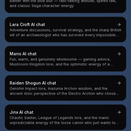
Banter with the Blue Blur — fast-talking attitude, speed talk,
and classic Sega character energy
Lara Croft
AI chat
Adventure discussions, survival strategy, and the sharp British
wit of an archaeologist who has survived every impossible
situation
Mario
AI chat
Fun, warm, and genuinely wholesome — gaming advice,
Mushroom Kingdom lore, and the optimistic energy of a
plumber who has saved the world more times than he can
count
Raiden Shogun
AI chat
Genshin Impact lore, Inazuma Archon wisdom, and the
ancient stoic perspective of the Electro Archon who chose
eternity — and is now learning what eternity costs
Jinx
AI chat
Chaotic banter, League of Legends lore, and the manic
unpredictable energy of the loose canon who just wants to
watch Piltover panic