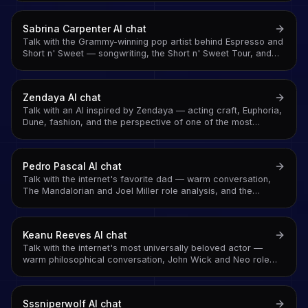
Sabrina Carpenter
AI chat
Talk with the Grammy-winning pop artist behind Espresso and
Short n' Sweet — songwriting, the Short n' Sweet Tour, and
the conversation behind one of pop's defining voices of
2025-2026
Zendaya
AI chat
Talk with an AI inspired by Zendaya — acting craft, Euphoria,
Dune, fashion, and the perspective of one of the most
intentional artists of her generation
Pedro Pascal
AI chat
Talk with the internet's favorite dad — warm conversation,
The Mandalorian and Joel Miller role analysis, and the
parasocial affection of someone who handles being
universally beloved with genuine, self-deprecating grace
Keanu Reeves
AI chat
Talk with the internet's most universally beloved actor —
warm philosophical conversation, John Wick and Neo role
analysis, and the specific quality of someone who handles
fame with a humility that reads as genuine because it is
Sssniperwolf
AI chat