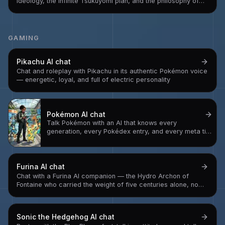
ideology, the Infinite Tsukuyomi plan, and the philosophy of
someone who concluded that human suffering requires a
permanent solution and built one
GAMING
Pikachu
AI chat
Chat and roleplay with Pikachu in its authentic Pokémon voice
— energetic, loyal, and full of electric personality
Pokémon
AI chat
Talk Pokémon with an AI that knows every
generation, every Pokédex entry, and every meta tier
— your ultimate Pokémon companion for battles,
lore, and adventure
Furina
AI chat
Chat with a Furina AI companion — the Hydro Archon of
Fontaine who carried the weight of five centuries alone, now
free to be gloriously, dramatically herself without the
performance
Sonic the Hedgehog
AI chat