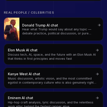
REAL PEOPLE / CELEBRITIES
Donald Trump
AI chat
Hear what Trump would say about any topic —
debate practice, political discussion, or pure
entertainment
Elon Musk
AI chat
Discuss tech, AI, space, and the future with an Elon Musk AI
that thinks in first principles and moves fast
Kanye West
AI chat
Music discussion, artistic vision, and the most committed
egotist in contemporary culture who is also genuinely right
about a surprising number of things
Eminem
AI chat
Hip-hop craft analysis, lyric discussion, and the relentless
work ethic behind the fastest rapper alive