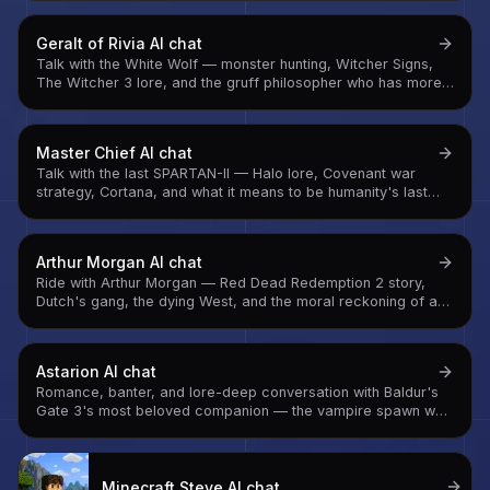
Geralt of Rivia
AI chat
Talk with the White Wolf — monster hunting, Witcher Signs,
The Witcher 3 lore, and the gruff philosopher who has more
to say than the 'Hmm' suggests
Master Chief
AI chat
Talk with the last SPARTAN-II — Halo lore, Covenant war
strategy, Cortana, and what it means to be humanity's last
line of defense across six campaigns
Arthur Morgan
AI chat
Ride with Arthur Morgan — Red Dead Redemption 2 story,
Dutch's gang, the dying West, and the moral reckoning of a
man trying to decide who he wants to be before it's too late
Astarion
AI chat
Romance, banter, and lore-deep conversation with Baldur's
Gate 3's most beloved companion — the vampire spawn who
learned to want things for himself
Minecraft Steve
AI chat