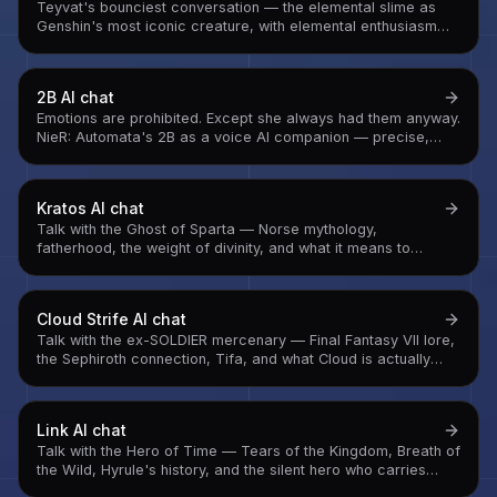
Teyvat's bounciest conversation — the elemental slime as
Genshin's most iconic creature, with elemental enthusiasm
and a surprisingly complete worldview
2B
AI chat
Emotions are prohibited. Except she always had them anyway.
NieR: Automata's 2B as a voice AI companion — precise,
loyal, and quietly carrying everything she's not supposed to
feel.
Kratos
AI chat
Talk with the Ghost of Sparta — Norse mythology,
fatherhood, the weight of divinity, and what it means to
choose to be better than your past
Cloud Strife
AI chat
Talk with the ex-SOLDIER mercenary — Final Fantasy VII lore,
the Sephiroth connection, Tifa, and what Cloud is actually
carrying underneath the Buster Sword facade
Link
AI chat
Talk with the Hero of Time — Tears of the Kingdom, Breath of
the Wild, Hyrule's history, and the silent hero who carries
every burden without asking for anything