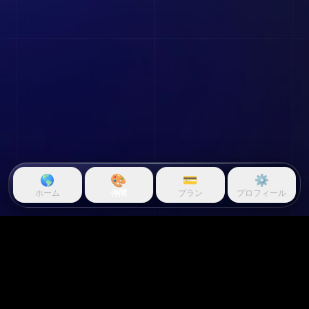
🎨
🌎
💳
⚙️
ホーム
仲間
プラン
プロフィール
Questie.ai
Questie logo
Questieはゲームプレイをリアルタイムで