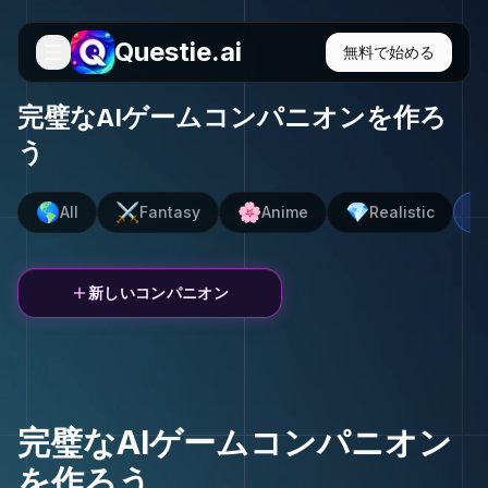
Questie.ai
無料で始める
完璧なAIゲームコンパニオンを作ろ
う
🌎
⚔️
🌸
💎

All
Fantasy
Anime
Realistic
新しいコンパニオン
完璧なAIゲームコンパニオン
を作ろう