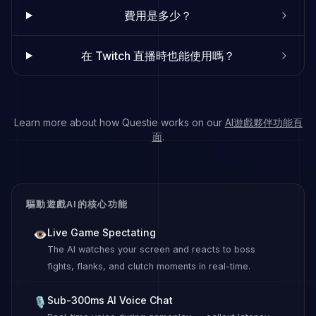
費用是多少？
在 Twitch 直播時也能使用嗎？
Learn more about how Questie works on our
AI遊戲夥伴功能頁
面
.
驅動遊戲AI的核心功能
Live Game Spectating
👁
The AI watches your screen and reacts to boss
fights, flanks, and clutch moments in real-time.
Sub-300ms AI Voice Chat
🎙