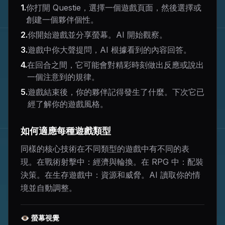
1
.
你打開 Questie，選擇一個遊戲頁面，然後選擇或
創建一個夥伴個性。
2
.
你開始遊戲並分享螢幕。AI 開始觀察。
3
.
遊戲中你大聲提問，AI 根據看到的內容回答。
4
.
在回合之間，它可能會對精彩時刻做出反應或說出
一個注意到的規律。
5
.
遊戲結束後，你的夥伴記得發生了什麼。下次它已
經了解你的遊戲風格。
如何適應每種遊戲類型
同樣的核心技術在不同類型的遊戲中有不同的表
現。在戰術射擊中：經濟與輪換。在 RPG 中：配裝
決策。在生存遊戲中：資源和威脅。AI 讀取你的情
境並自動調整。
👁
螢幕視覺