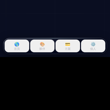
🌎
🎨
💳
⚙️
首頁
夥伴
方案
個人
Questie.ai
Questie logo
Questie 是一款即時觀察遊戲並
對螢幕做出反應的 AI 遊戲夥伴。