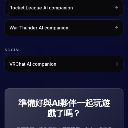
Rocket League
AI companion
War Thunder
AI companion
SOCIAL
VRChat
AI companion
準備好與AI夥伴一起玩遊
戲了嗎？