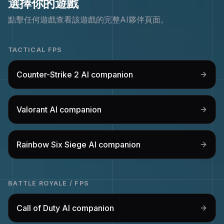
選擇你的遊戲
點擊任何遊戲查看該遊戲的完整AI夥伴頁面。
TACTICAL FPS
Counter-Strike 2
AI companion
Valorant
AI companion
Rainbow Six Siege
AI companion
BATTLE ROYALE / FPS
Call of Duty
AI companion