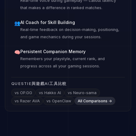
Real-time voice during gameplay — callout latency
that makes a difference in ranked matches.
AI Coach for Skill Building
👥
Real-time feedback on decision-making, positioning,
and game mechanics during your sessions.
Persistent Companion Memory
🧠
Remembers your playstyle, current rank, and
progress across all your gaming sessions.
QUESTIE與遊戲AI工具比較
vs OP.GG
vs Hakko AI
vs Neuro-sama
vs Razer AVA
vs OpenClaw
All Comparisons →