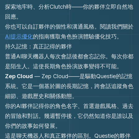
探索地牢時、分析Clutch時——你的夥伴立即自然地
回應。
你也可以自訂夥伴的個性和溝通風格。閱讀我們關於
AI提示優化
的指南獲取角色扮演體驗優化技巧。
持久記憶：真正記得的夥伴
普通AI聊天機器人每次會話後都會忘記你。每次你都
是陌生人。這使長期角色扮演故事變得不可能。
Zep Cloud
—
Zep Cloud——是驅動Questie的記憶
系統。它是一個基於圖的長期記憶，跨會話追蹤角色
細節、遊戲歷史和關係動態。
你的AI夥伴記得你的角色名字、首選遊戲風格、過去
的冒險和對話。幾週暫停後，它仍然知道你是誰以及
你們的故事如何發展。
這是聊天機器人和真正夥伴的區別。Questie的夥伴