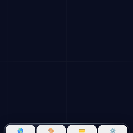
🌎
🎨
💳
⚙️