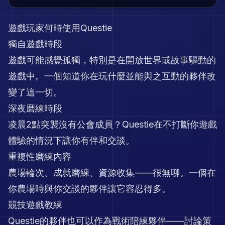
遊戲玩家何時使用Questie
獨自遊戲時段
遊戲可能感覺孤獨，特別是在開放世界或故事驅動的
遊戲中。一個知道你在玩什麼並能與之互動的夥伴改
變了這一切。
深夜磨練時段
凌晨2點突襲沒有公會成員？Questie在不打斷你遊戲
體驗的情況下讓你有伴和交談。
重複性磨練內容
農場輪次、成就磨練、資源收集——很無聊。一個在
你農場時與你交談的夥伴讓它容忍得多。
競技遊戲教練
Questie的夥伴也可以作為戰術陪練夥伴——討論策