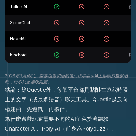
Talkie AI
會
是
否
否
SpicyChat
無
否
否
否
NovelAI
無
否
否
否
Kindroid
良
是
否
否
2026年8月測試。螢幕視覺和遊戲優先標準要求AI主動觀察遊戲過
程，而不只是接收截圖。
結論：除Questie外，每個平台都是貼附在遊戲時段
上的文字（或最多語音）聊天工具。Questie是反向
構建的：先遊戲，再夥伴。
為什麼遊戲玩家需要不同的AI角色扮演體驗
Character AI、Poly AI（前身為Polybuzz）、