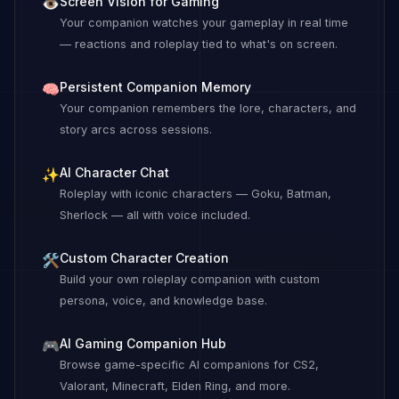
Screen Vision for Gaming
👁
Your companion watches your gameplay in real time
— reactions and roleplay tied to what's on screen.
Persistent Companion Memory
🧠
Your companion remembers the lore, characters, and
story arcs across sessions.
AI Character Chat
✨
Roleplay with iconic characters — Goku, Batman,
Sherlock — all with voice included.
Custom Character Creation
🛠
Build your own roleplay companion with custom
persona, voice, and knowledge base.
AI Gaming Companion Hub
🎮
Browse game-specific AI companions for CS2,
Valorant, Minecraft, Elden Ring, and more.