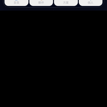
首頁
夥伴
方案
個人
Questie.ai
Questie logo
Questie 是一款即時觀察遊戲並
對螢幕做出反應的 AI 遊戲夥伴。
關於我們
使用場景
首頁
給實況主
關於我們
給創作者
聯絡我們
遊戲攻略
加入我們的 Discord
AI 角色扮演