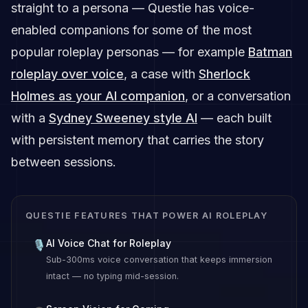
straight to a persona — Questie has voice-
enabled companions for some of the most
popular roleplay personas — for example
Batman
roleplay over voice
,
a case with
Sherlock
Holmes as your AI companion
, or a conversation
with a
Sydney Sweeney style AI
— each built
with persistent memory that carries the story
between sessions.
QUESTIE FEATURES THAT POWER AI ROLEPLAY
AI Voice Chat for Roleplay
🎙
Sub-300ms voice conversation that keeps immersion
intact — no typing mid-session.