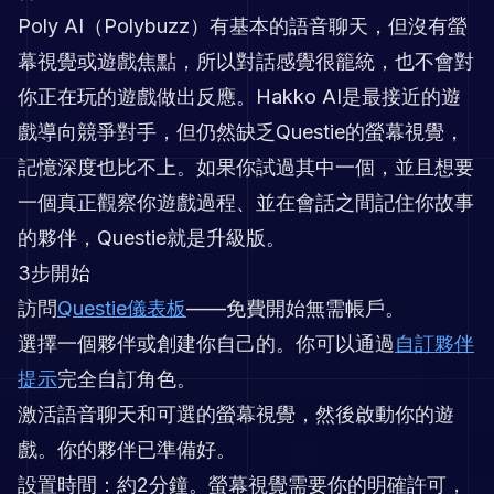
Poly AI（Polybuzz）有基本的語音聊天，但沒有螢
幕視覺或遊戲焦點，所以對話感覺很籠統，也不會對
你正在玩的遊戲做出反應。Hakko AI是最接近的遊
戲導向競爭對手，但仍然缺乏Questie的螢幕視覺，
記憶深度也比不上。如果你試過其中一個，並且想要
一個真正觀察你遊戲過程、並在會話之間記住你故事
的夥伴，Questie就是升級版。
3步開始
訪問
Questie儀表板
——免費開始無需帳戶。
選擇一個夥伴或創建你自己的。你可以通過
自訂夥伴
提示
完全自訂角色。
激活語音聊天和可選的螢幕視覺，然後啟動你的遊
戲。你的夥伴已準備好。
設置時間：約2分鐘。螢幕視覺需要你的明確許可，