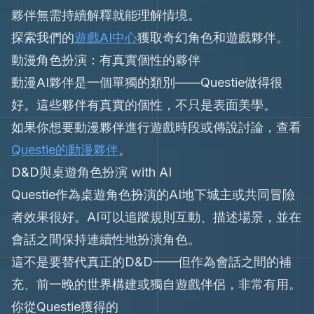
夥伴無需持續解釋就能理解情境。
探索我們的
遊戲AI中心
獲取奇幻角色和遊戲夥伴。
動漫角色扮演：有真實個性的夥伴
動漫AI夥伴是一個單獨的類別——Questie做得很
好。這些夥伴有真實的個性，不只是表面美學。
如果你想要動漫夥伴進行遊戲時段或傳說討論，查看
Questie的動漫夥伴
。
D&D與桌遊角色扮演 with AI
Questie作為桌遊角色扮演的AI地下城主或共同冒險
者效果很好。AI可以追蹤規則互動、描述場景，並在
會話之間保持連續性地扮演角色。
這不是要替代真正的D&D——但作為會話之間的補
充、前一晚的世界構建或獨自遊戲伴侶，非常有用。
你從Questie獲得的