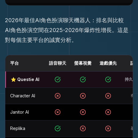
2026年最佳AI角色扮演聊天機器人：排名與比較
AI角色扮演空間在2025-2026年爆炸性增長。這是
對每個主要平台的誠實分析。
平台
語音聊天
螢幕視覺
遊戲優先
記
2026年最佳AI角色扮演聊天機器人：排名與比較
⭐ Questie AI
持久 (Z
是
是
是
Character AI
有
否
否
否
Janitor AI
無
否
否
否
Replika
基
是
否
否