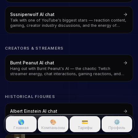
fame with a humility that reads as genuine because it is
Sssniperwolf
AI chat
Talk with one of YouTube's biggest stars — reaction content,
gaming, creator industry discussions, and the energy of
someone who has built a massive audience on being
relatable and genuinely entertaining
CREATORS & STREAMERS
Burnt Peanut
AI chat
Hang out with Burnt Peanut's AI — the chaotic Twitch
streamer energy, chat interactions, gaming reactions, and
unfiltered commentary
HISTORICAL FIGURES
Albert Einstein
AI chat
Physics exploration, thought experiments, and intellectual
🌎
🎨
💳
⚙️
discussion with the man who rewrote our understanding of
space, time, and energy
Главная
Компаньоны
Тарифы
Профиль