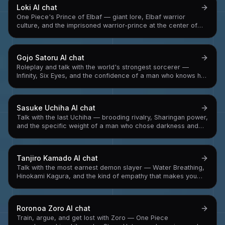
Loki
AI chat
One Piece's Prince of Elbaf — giant lore, Elbaf warrior
culture, and the imprisoned warrior-prince at the center of
One Piece's most anticipated arc
Gojo Satoru
AI chat
Roleplay and talk with the world's strongest sorcerer —
Infinity, Six Eyes, and the confidence of a man who knows he
can't lose
Sasuke Uchiha
AI chat
Talk with the last Uchiha — brooding rivalry, Sharingan power,
and the specific weight of a man who chose darkness and
had to find his way back
Tanjiro Kamado
AI chat
Talk with the most earnest demon slayer — Water Breathing,
Hinokami Kagura, and the kind of empathy that makes you
feel things about villains you didn't expect to
Roronoa Zoro
AI chat
Train, argue, and get lost with Zoro — One Piece