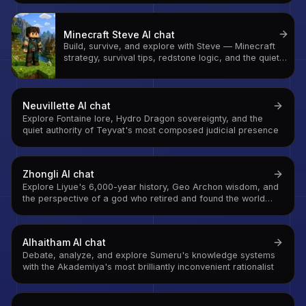
Minecraft Steve
AI chat
Build, survive, and explore with Steve — Minecraft
strategy, survival tips, redstone logic, and the quiet
philosophy of a world with no ceiling and no bottom
Neuvillette
AI chat
Explore Fontaine lore, Hydro Dragon sovereignty, and the
quiet authority of Teyvat's most composed judicial presence
Zhongli
AI chat
Explore Liyue's 6,000-year history, Geo Archon wisdom, and
the perspective of a god who retired and found the world
more interesting from the inside
Alhaitham
AI chat
Debate, analyze, and explore Sumeru's knowledge systems
with the Akademiya's most brilliantly inconvenient rationalist