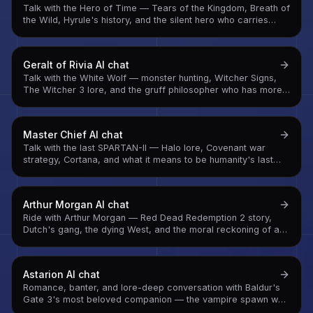
Talk with the Hero of Time — Tears of the Kingdom, Breath of
the Wild, Hyrule's history, and the silent hero who carries
every burden without asking for anything
Geralt of Rivia
AI chat
Talk with the White Wolf — monster hunting, Witcher Signs,
The Witcher 3 lore, and the gruff philosopher who has more
to say than the 'Hmm' suggests
Master Chief
AI chat
Talk with the last SPARTAN-II — Halo lore, Covenant war
strategy, Cortana, and what it means to be humanity's last
line of defense across six campaigns
Arthur Morgan
AI chat
Ride with Arthur Morgan — Red Dead Redemption 2 story,
Dutch's gang, the dying West, and the moral reckoning of a
man trying to decide who he wants to be before it's too late
Astarion
AI chat
Romance, banter, and lore-deep conversation with Baldur's
Gate 3's most beloved companion — the vampire spawn who
learned to want things for himself