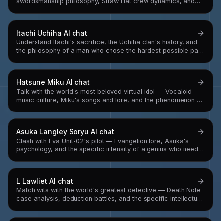
swordsmanship philosophy, Straw Hat crew dynamics, and
the relentless pursuit of becoming the world's greatest
swordsman
Itachi Uchiha
AI chat
Understand Itachi's sacrifice, the Uchiha clan's history, and
the philosophy of a man who chose the hardest possible path
and carried it alone
Hatsune Miku
AI chat
Talk with the world's most beloved virtual idol — Vocaloid
music culture, Miku's songs and lore, and the phenomenon of
a synthesizer software that became a global pop star
Asuka Langley Soryu
AI chat
Clash with Eva Unit-02's pilot — Evangelion lore, Asuka's
psychology, and the specific intensity of a genius who needs
to win because losing means confronting why she needs to
win
L Lawliet
AI chat
Match wits with the world's greatest detective — Death Note
case analysis, deduction battles, and the specific intellectual
intensity of someone who has a 4,195 solved case rate and is
currently eating a strawberry