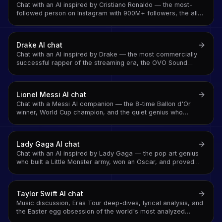
Chat with an AI inspired by Cristiano Ronaldo — the most-
followed person on Instagram with 900M+ followers, the all-
time top international scorer, and the athlete who made
'SIUUU' a global sound
Drake
AI chat
Chat with an AI inspired by Drake — the most commercially
successful rapper of the streaming era, the OVO Sound
architect, and the artist who survived 2024's beef season
and kept going
Lionel Messi
AI chat
Chat with a Messi AI companion — the 8-time Ballon d'Or
winner, World Cup champion, and the quiet genius who
answered every question about greatness with another goal
Lady Gaga
AI chat
Chat with an AI inspired by Lady Gaga — the pop art genius
who built a Little Monster army, won an Oscar, and proved
that performance and authenticity are not opposites
Taylor Swift
AI chat
Music discussion, Eras Tour deep-dives, lyrical analysis, and
the Easter egg obsession of the world's most analyzed
songwriter