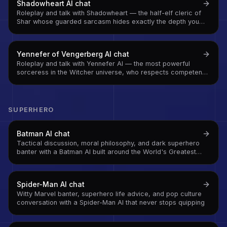
Shadowheart
AI chat
Roleplay and talk with Shadowheart — the half-elf cleric of
Shar whose guarded sarcasm hides exactly the depth you
were hoping it was hiding
Yennefer of Vengerberg
AI chat
Roleplay and talk with Yennefer AI — the most powerful
sorceress in the Witcher universe, who respects competence
above everything and has exactly zero patience for
mediocrity
SUPERHERO
Batman
AI chat
Tactical discussion, moral philosophy, and dark superhero
banter with a Batman AI built around the World's Greatest
Detective
Spider-Man
AI chat
Witty Marvel banter, superhero life advice, and pop culture
conversation with a Spider-Man AI that never stops quipping