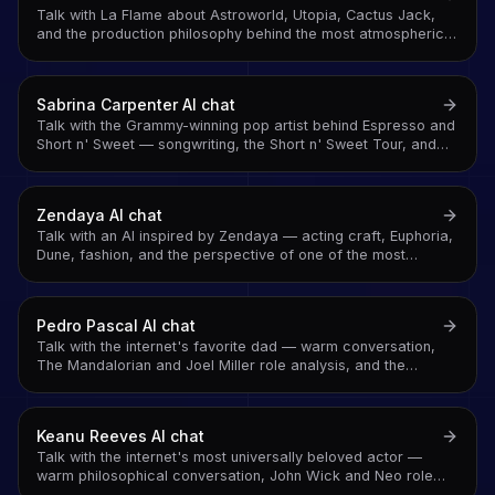
Talk with La Flame about Astroworld, Utopia, Cactus Jack,
and the production philosophy behind the most atmospheric
rap in the game
Sabrina Carpenter
AI chat
Talk with the Grammy-winning pop artist behind Espresso and
Short n' Sweet — songwriting, the Short n' Sweet Tour, and
the conversation behind one of pop's defining voices of
2025-2026
Zendaya
AI chat
Talk with an AI inspired by Zendaya — acting craft, Euphoria,
Dune, fashion, and the perspective of one of the most
intentional artists of her generation
Pedro Pascal
AI chat
Talk with the internet's favorite dad — warm conversation,
The Mandalorian and Joel Miller role analysis, and the
parasocial affection of someone who handles being
universally beloved with genuine, self-deprecating grace
Keanu Reeves
AI chat
Talk with the internet's most universally beloved actor —
warm philosophical conversation, John Wick and Neo role
analysis, and the specific quality of someone who handles