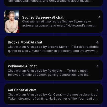
raw emotional honesty, and conversations about music,
mental health, and staying real
Sydney Sweeney
AI chat
Chat with an AI inspired by Sydney Sweeney —
actress, producer, and one of Hollywood's most
compelling new voices on craft, ambition, and
building a career on your own terms
Brooke Monk
AI chat
Chat with an AI inspired by Brooke Monk — TikTok's relatable
queen of Gen Z humor, relationship content, and the awkward
authenticity that made her 30M+ follower empire
Pokimane
AI chat
Chat with an AI inspired by Pokimane — Twitch's most-
followed female streamer, gaming companion, and the
creator who built a media empire from a webcam and a
League of Legends account
Kai Cenat
AI chat
Chat with an AI inspired by Kai Cenat — the most-subscribed
Twitch streamer of all time, 4x Streamer of the Year, and the
creator who turned subathons into cultural events