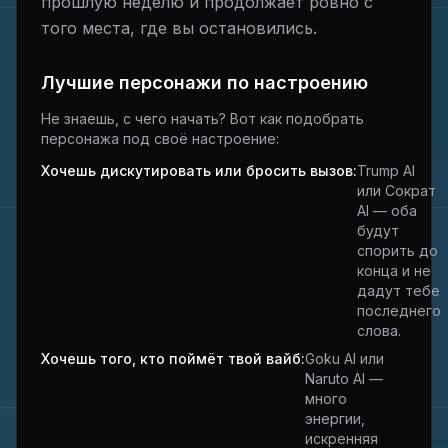
прошлую неделю и продолжает ровно с
того места, где вы остановились.
Лучшие персонажи по настроению
Не знаешь, с чего начать? Вот как подобрать
персонажа под своё настроение:
Хочешь дискутировать или бросить вызов:
Trump AI
или Сократ
AI — оба
будут
спорить до
конца и не
дадут тебе
последнего
слова.
Хочешь того, кто поймёт твой вайб:
Goku AI или
Naruto AI —
много
энергии,
искренняя