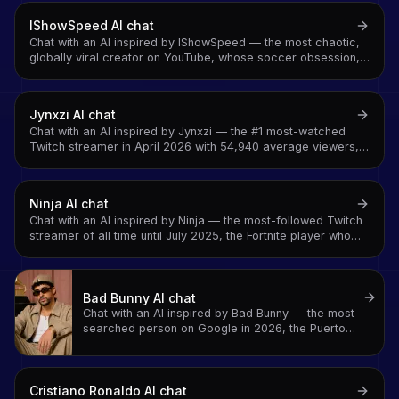
IShowSpeed
AI chat
Chat with an AI inspired by IShowSpeed — the most chaotic,
globally viral creator on YouTube, whose soccer obsession,
unpredictable reactions, and worldwide tours made him a
phenomenon across every continent
Jynxzi
AI chat
Chat with an AI inspired by Jynxzi — the #1 most-watched
Twitch streamer in April 2026 with 54,940 average viewers,
9.51M followers, and the Rainbow Six Siege career that
turned tactical FPS into must-watch entertainment
Ninja
AI chat
Chat with an AI inspired by Ninja — the most-followed Twitch
streamer of all time until July 2025, the Fortnite player who
made gaming a mainstream cultural moment, and the creator
who played with Drake
Bad Bunny
AI chat
Chat with an AI inspired by Bad Bunny — the most-
searched person on Google in 2026, the Puerto
Rican superstar who made Latin trap global, and the
artist who proved that Spanish-language music
belongs at the top of every chart
Cristiano Ronaldo
AI chat