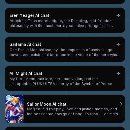
Eren Yeager
AI chat
Attack on Titan moral debate, the Rumbling, and freedom
philosophy with the most morally complex protagonist in
anime
Saitama
AI chat
One Punch Man philosophy, the emptiness of unchallenged
power, and existential boredom in the voice of the hero who
can beat anyone in one punch
All Might
AI chat
My Hero Academia lore, hero motivation, and the
unstoppable PLUS ULTRA energy of the Symbol of Peace
Sailor Moon
AI chat
Magical girl roleplay, love and justice themes, and
the passionate energy of Usagi Tsukino — anime's
most beloved crybaby hero