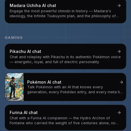
Madara Uchiha
AI chat
Engage the most powerful shinobi in history — Madara's
ideology, the Infinite Tsukuyomi plan, and the philosophy of
someone who concluded that human suffering requires a
permanent solution and built one
GAMING
Pikachu
AI chat
Chat and roleplay with Pikachu in its authentic Pokémon voice
— energetic, loyal, and full of electric personality
Pokémon
AI chat
Talk Pokémon with an AI that knows every
generation, every Pokédex entry, and every meta tier
— your ultimate Pokémon companion for battles,
lore, and adventure
Furina
AI chat
Chat with a Furina AI companion — the Hydro Archon of
Fontaine who carried the weight of five centuries alone, now
free to be gloriously, dramatically herself without the