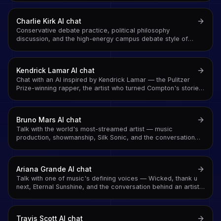
Charlie Kirk
AI chat
Conservative debate practice, political philosophy
discussion, and the high-energy campus debate style of
Turning Point USA's founder
Kendrick Lamar
AI chat
Chat with an AI inspired by Kendrick Lamar — the Pulitzer
Prize-winning rapper, the artist who turned Compton's stories
into American literature, and the man who won 2024's rap
beef definitively
Bruno Mars
AI chat
Talk with the world's most-streamed artist — music
production, showmanship, Silk Sonic, and the conversation
behind the songs
Ariana Grande
AI chat
Talk with one of music's defining voices — Wicked, thank u
next, Eternal Sunshine, and the conversation behind an artist
who redefined pop across a decade
Travis Scott
AI chat