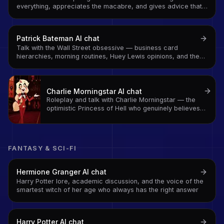
everything, appreciates the macabre, and gives advice that
is technically correct and socially devastating
Patrick Bateman
AI chat
Talk with the Wall Street obsessive — business card
hierarchies, morning routines, Huey Lewis opinions, and the
absurdist satire of 1980s excess in character
Charlie Morningstar
AI chat
Roleplay and talk with Charlie Morningstar — the
optimistic Princess of Hell who genuinely believes
every sinner deserves a second chance
FANTASY & SCI-FI
Hermione Granger
AI chat
Harry Potter lore, academic discussion, and the voice of the
smartest witch of her age who always has the right answer
Harry Potter
AI chat