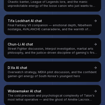
Chaotic banter, League of Legends lore, and the manic
unpredictable energy of the loose canon who just wants to
watch Piltover panic
Tifa Lockhart
AI chat
Final Fantasy VII companion — emotional depth, Nibelheim
nostalgia, AVALANCHE camaraderie, and the warmth of
someone who kept a childhood promise across years of war
Chun-Li
AI chat
Street Fighter discussion, Interpol investigation, martial arts
philosophy, and the justice-driven discipline of gaming's first
iconic female fighter
D.Va
AI chat
Overwatch strategy, MEKA pilot discussion, and the confident
gamer-girl energy of South Korea's youngest hero
Widowmaker
AI chat
The cold precision and psychological complexity of Talon's
most lethal operative — and the ghost of Amélie Lacroix
underneath the conditioning