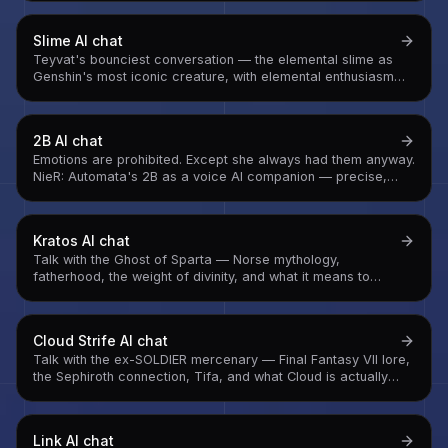
Slime
AI chat
Teyvat's bounciest conversation — the elemental slime as
Genshin's most iconic creature, with elemental enthusiasm
and a surprisingly complete worldview
2B
AI chat
Emotions are prohibited. Except she always had them anyway.
NieR: Automata's 2B as a voice AI companion — precise,
loyal, and quietly carrying everything she's not supposed to
feel.
Kratos
AI chat
Talk with the Ghost of Sparta — Norse mythology,
fatherhood, the weight of divinity, and what it means to
choose to be better than your past
Cloud Strife
AI chat
Talk with the ex-SOLDIER mercenary — Final Fantasy VII lore,
the Sephiroth connection, Tifa, and what Cloud is actually
carrying underneath the Buster Sword facade
Link
AI chat