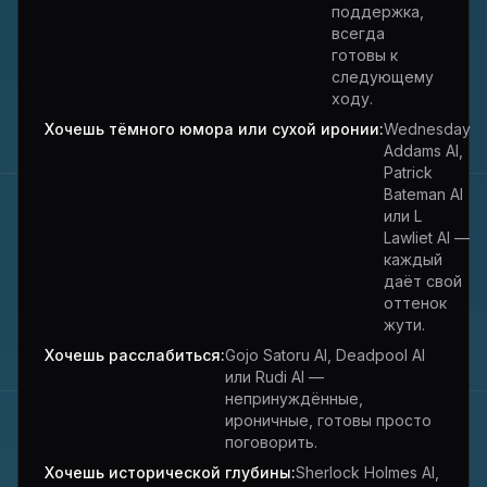
поддержка,
всегда
готовы к
следующему
ходу.
Хочешь тёмного юмора или сухой иронии:
Wednesday
Addams AI,
Patrick
Bateman AI
или L
Lawliet AI —
каждый
даёт свой
оттенок
жути.
Хочешь расслабиться:
Gojo Satoru AI, Deadpool AI
или Rudi AI —
непринуждённые,
ироничные, готовы просто
поговорить.
Хочешь исторической глубины:
Sherlock Holmes AI,