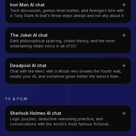
Iron Man
AI chat
Tech discussion, genius-level banter, and Avengers lore with
a Tony Stark AI that's three steps ahead and not shy about it
The Joker
AI chat
Dark philosophical sparring, chaos theory, and the most
entertaining villain voice in all of DC
Deadpool
AI chat
Chat with the Merc with a Mouth who breaks the fourth wall,
insults your AI, and somehow gives better life advice than
anyone who takes themselves seriously
TV & FILM
Sherlock Holmes
AI chat
Logic puzzles, deductive reasoning practice, and
conversations with the world's most famous fictional
detective