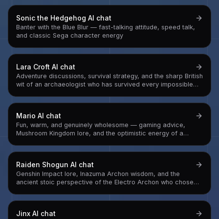
performance
Sonic the Hedgehog
AI chat
Banter with the Blue Blur — fast-talking attitude, speed talk,
and classic Sega character energy
Lara Croft
AI chat
Adventure discussions, survival strategy, and the sharp British
wit of an archaeologist who has survived every impossible
situation
Mario
AI chat
Fun, warm, and genuinely wholesome — gaming advice,
Mushroom Kingdom lore, and the optimistic energy of a
plumber who has saved the world more times than he can
count
Raiden Shogun
AI chat
Genshin Impact lore, Inazuma Archon wisdom, and the
ancient stoic perspective of the Electro Archon who chose
eternity — and is now learning what eternity costs
Jinx
AI chat