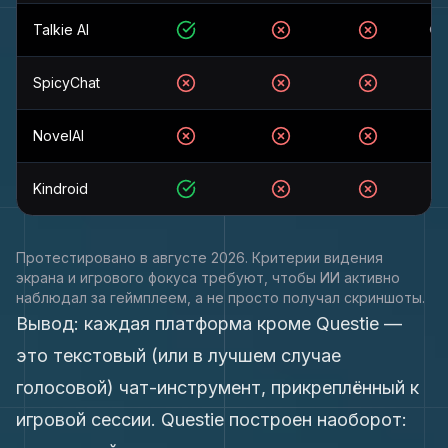
Talkie AI
Се
Да
Нет
Нет
SpicyChat
Нет
Нет
Нет
NovelAI
Нет
Нет
Нет
Kindroid
Х
Да
Нет
Нет
Протестировано в августе 2026. Критерии видения
экрана и игрового фокуса требуют, чтобы ИИ активно
наблюдал за геймплеем, а не просто получал скриншоты.
Вывод: каждая платформа кроме Questie —
это текстовый (или в лучшем случае
голосовой) чат-инструмент, прикреплённый к
игровой сессии. Questie построен наоборот: