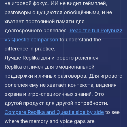
не игровой фокус. ИИ не видит геймплей,
разговоры ощущаются обобщёнными, и не
хватает постоянной памяти для
долгосрочного ролеплея.
Read the full Polybuzz
vs Questie comparison
to understand the
difference in practice.
Лучше Replika для игрового ролеплея
Replika отличен для эмоциональной
поддержки и личных разговоров. Для игрового
ролеплея ему не хватает контекста, видения
экрана и игро-специфичных знаний. Это
другой продукт для другой потребности.
Compare Replika and Questie side by side
to see
where the memory and voice gaps are.