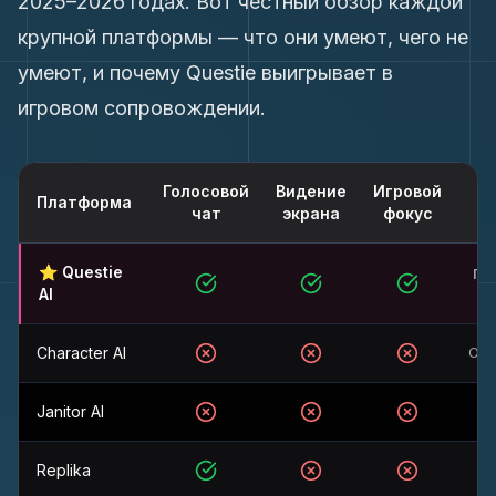
2025–2026 годах. Вот честный обзор каждой
крупной платформы — что они умеют, чего не
умеют, и почему Questie выигрывает в
игровом сопровождении.
Голосовой
Видение
Игровой
Платформа
чат
экрана
фокус
Лучшие ИИ-чатботы для ролевых игр 2026: рейтинг и сравн
⭐ Questie
По
AI
Да
Да
Да
Character AI
Огр
Нет
Нет
Нет
Janitor AI
Нет
Нет
Нет
Replika
Да
Нет
Нет