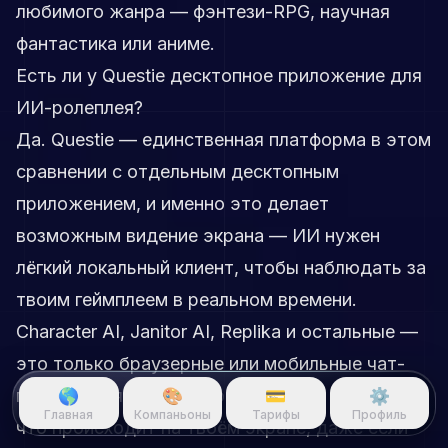
любимого жанра — фэнтези-RPG, научная
фантастика или аниме.
Есть ли у Questie десктопное приложение для
ИИ-ролеплея?
Да. Questie — единственная платформа в этом
сравнении с отдельным десктопным
приложением, и именно это делает
возможным видение экрана — ИИ нужен
лёгкий локальный клиент, чтобы наблюдать за
твоим геймплеем в реальном времени.
Character AI, Janitor AI, Replika и остальные —
это только браузерные или мобильные чат-
приложения, поэтому они не могут видеть,
🌎
🎨
💳
⚙️
Главная
Компаньоны
Тарифы
Профиль
что происходит на твоём экране, даже если