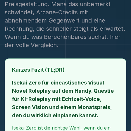
Preisgestaltung. Mana das unbemerkt
schwindet, Arcane-Credits mit
abnehmendem Gegenwert und eine
Rechnung, die schneller steigt als erwartet.
Wenn du was Berechenbares suchst, hier
der volle Vergleich.
Kurzes Fazit (TL;DR)
Isekai Zero für cineastisches Visual
Novel Roleplay auf dem Handy. Questie
für KI-Roleplay mit Echtzeit-Voice,
Screen Vision und einem Monatspreis,
den du wirklich einplanen kannst.
Isekai Zero ist die richtige Wahl, wenn du ein