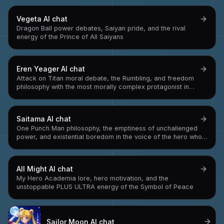
Vegeta
AI chat
Dragon Ball power debates, Saiyan pride, and the rival
energy of the Prince of All Saiyans
Eren Yeager
AI chat
Attack on Titan moral debate, the Rumbling, and freedom
philosophy with the most morally complex protagonist in
anime
Saitama
AI chat
One Punch Man philosophy, the emptiness of unchallenged
power, and existential boredom in the voice of the hero who
can beat anyone in one punch
All Might
AI chat
My Hero Academia lore, hero motivation, and the
unstoppable PLUS ULTRA energy of the Symbol of Peace
Sailor Moon
AI chat