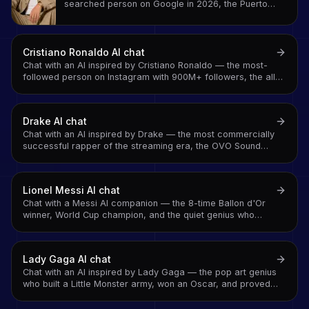
searched person on Google in 2026, the Puerto
Rican superstar who made Latin trap global, and the
artist who proved that Spanish-language music
belongs at the top of every chart
Cristiano Ronaldo
AI chat
Chat with an AI inspired by Cristiano Ronaldo — the most-
followed person on Instagram with 900M+ followers, the all-
time top international scorer, and the athlete who made
'SIUUU' a global sound
Drake
AI chat
Chat with an AI inspired by Drake — the most commercially
successful rapper of the streaming era, the OVO Sound
architect, and the artist who survived 2024's beef season
and kept going
Lionel Messi
AI chat
Chat with a Messi AI companion — the 8-time Ballon d'Or
winner, World Cup champion, and the quiet genius who
answered every question about greatness with another goal
Lady Gaga
AI chat
Chat with an AI inspired by Lady Gaga — the pop art genius
who built a Little Monster army, won an Oscar, and proved
that performance and authenticity are not opposites