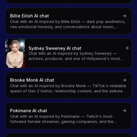
Billie Eilish
AI chat
Chat with an AI inspired by Billie Eilish — dark pop aesthetics,
raw emotional honesty, and conversations about music,
mental health, and staying real
Sydney Sweeney
AI chat
Chat with an AI inspired by Sydney Sweeney —
actress, producer, and one of Hollywood's most
compelling new voices on craft, ambition, and
building a career on your own terms
Brooke Monk
AI chat
Chat with an AI inspired by Brooke Monk — TikTok's relatable
queen of Gen Z humor, relationship content, and the awkward
authenticity that made her 30M+ follower empire
Pokimane
AI chat
Chat with an AI inspired by Pokimane — Twitch's most-
followed female streamer, gaming companion, and the
creator who built a media empire from a webcam and a
League of Legends account