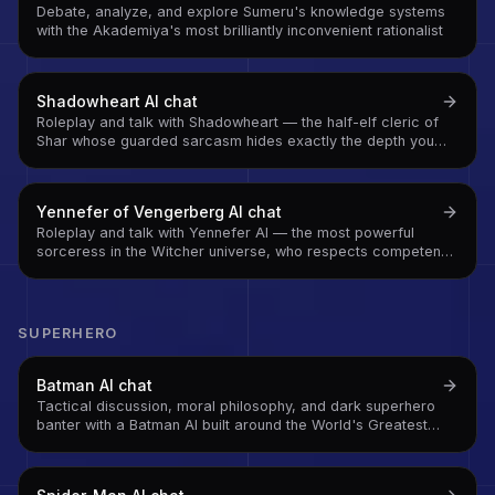
Debate, analyze, and explore Sumeru's knowledge systems
with the Akademiya's most brilliantly inconvenient rationalist
Shadowheart
AI chat
Roleplay and talk with Shadowheart — the half-elf cleric of
Shar whose guarded sarcasm hides exactly the depth you
were hoping it was hiding
Yennefer of Vengerberg
AI chat
Roleplay and talk with Yennefer AI — the most powerful
sorceress in the Witcher universe, who respects competence
above everything and has exactly zero patience for
mediocrity
SUPERHERO
Batman
AI chat
Tactical discussion, moral philosophy, and dark superhero
banter with a Batman AI built around the World's Greatest
Detective