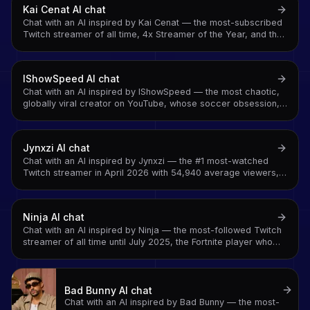
Kai Cenat
AI chat
Chat with an AI inspired by Kai Cenat — the most-subscribed
Twitch streamer of all time, 4x Streamer of the Year, and the
creator who turned subathons into cultural events
IShowSpeed
AI chat
Chat with an AI inspired by IShowSpeed — the most chaotic,
globally viral creator on YouTube, whose soccer obsession,
unpredictable reactions, and worldwide tours made him a
phenomenon across every continent
Jynxzi
AI chat
Chat with an AI inspired by Jynxzi — the #1 most-watched
Twitch streamer in April 2026 with 54,940 average viewers,
9.51M followers, and the Rainbow Six Siege career that
turned tactical FPS into must-watch entertainment
Ninja
AI chat
Chat with an AI inspired by Ninja — the most-followed Twitch
streamer of all time until July 2025, the Fortnite player who
made gaming a mainstream cultural moment, and the creator
who played with Drake
Bad Bunny
AI chat
Chat with an AI inspired by Bad Bunny — the most-