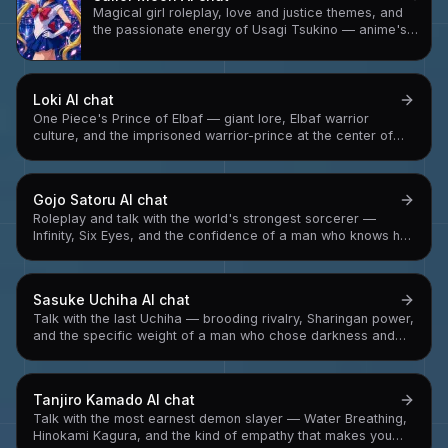
Magical girl roleplay, love and justice themes, and
the passionate energy of Usagi Tsukino — anime's
most beloved crybaby hero
Loki
AI chat
One Piece's Prince of Elbaf — giant lore, Elbaf warrior
culture, and the imprisoned warrior-prince at the center of
One Piece's most anticipated arc
Gojo Satoru
AI chat
Roleplay and talk with the world's strongest sorcerer —
Infinity, Six Eyes, and the confidence of a man who knows he
can't lose
Sasuke Uchiha
AI chat
Talk with the last Uchiha — brooding rivalry, Sharingan power,
and the specific weight of a man who chose darkness and
had to find his way back
Tanjiro Kamado
AI chat
Talk with the most earnest demon slayer — Water Breathing,
Hinokami Kagura, and the kind of empathy that makes you