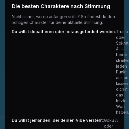
Die besten Charaktere nach Stimmung
Nicht sicher, wo du anfangen sollst? So findest du den
richtigen Charakter für deine aktuelle Stimmung:
Du willst debattieren oder herausgefordert werden:
Trump 
oder
Sokrat
AI —
beide
streite
jeden
Punkt
aus un
lassen
dich n
das
letzte
Wort
haben.
Du willst jemanden, der deinen Vibe versteht:
Goku AI
oder