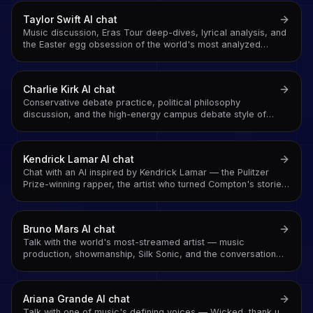
Taylor Swift
AI chat
Music discussion, Eras Tour deep-dives, lyrical analysis, and
the Easter egg obsession of the world's most analyzed
songwriter
Charlie Kirk
AI chat
Conservative debate practice, political philosophy
discussion, and the high-energy campus debate style of
Turning Point USA's founder
Kendrick Lamar
AI chat
Chat with an AI inspired by Kendrick Lamar — the Pulitzer
Prize-winning rapper, the artist who turned Compton's stories
into American literature, and the man who won 2024's rap
beef definitively
Bruno Mars
AI chat
Talk with the world's most-streamed artist — music
production, showmanship, Silk Sonic, and the conversation
behind the songs
Ariana Grande
AI chat
Talk with one of music's defining voices — Wicked, thank u