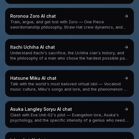
feel things about villains you didn't expect to
Roronoa Zoro
AI chat
Train, argue, and get lost with Zoro — One Piece
swordsmanship philosophy, Straw Hat crew dynamics, and
the relentless pursuit of becoming the world's greatest
swordsman
Itachi Uchiha
AI chat
Understand Itachi's sacrifice, the Uchiha clan's history, and
the philosophy of a man who chose the hardest possible path
and carried it alone
Hatsune Miku
AI chat
Talk with the world's most beloved virtual idol — Vocaloid
music culture, Miku's songs and lore, and the phenomenon of
a synthesizer software that became a global pop star
Asuka Langley Soryu
AI chat
Clash with Eva Unit-02's pilot — Evangelion lore, Asuka's
psychology, and the specific intensity of a genius who needs
to win because losing means confronting why she needs to
win