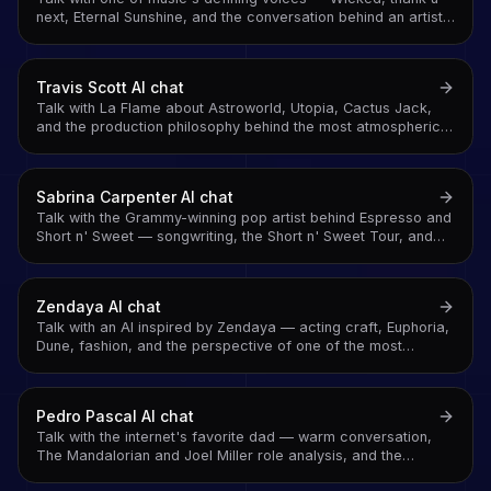
next, Eternal Sunshine, and the conversation behind an artist
who redefined pop across a decade
Travis Scott
AI chat
Talk with La Flame about Astroworld, Utopia, Cactus Jack,
and the production philosophy behind the most atmospheric
rap in the game
Sabrina Carpenter
AI chat
Talk with the Grammy-winning pop artist behind Espresso and
Short n' Sweet — songwriting, the Short n' Sweet Tour, and
the conversation behind one of pop's defining voices of
2025-2026
Zendaya
AI chat
Talk with an AI inspired by Zendaya — acting craft, Euphoria,
Dune, fashion, and the perspective of one of the most
intentional artists of her generation
Pedro Pascal
AI chat
Talk with the internet's favorite dad — warm conversation,
The Mandalorian and Joel Miller role analysis, and the
parasocial affection of someone who handles being