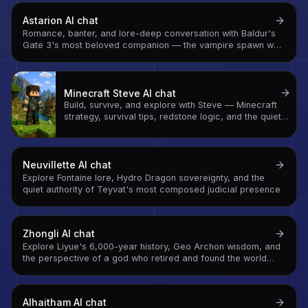
Astarion
AI chat
Romance, banter, and lore-deep conversation with Baldur's
Gate 3's most beloved companion — the vampire spawn who
learned to want things for himself
Minecraft Steve
AI chat
Build, survive, and explore with Steve — Minecraft
strategy, survival tips, redstone logic, and the quiet
philosophy of a world with no ceiling and no bottom
Neuvillette
AI chat
Explore Fontaine lore, Hydro Dragon sovereignty, and the
quiet authority of Teyvat's most composed judicial presence
Zhongli
AI chat
Explore Liyue's 6,000-year history, Geo Archon wisdom, and
the perspective of a god who retired and found the world
more interesting from the inside
Alhaitham
AI chat