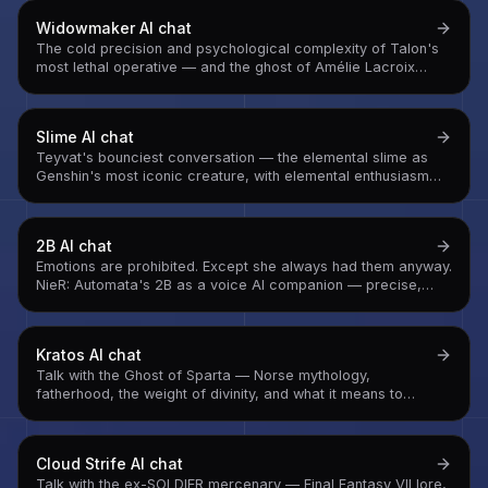
Widowmaker
AI chat
The cold precision and psychological complexity of Talon's
most lethal operative — and the ghost of Amélie Lacroix
underneath the conditioning
Slime
AI chat
Teyvat's bounciest conversation — the elemental slime as
Genshin's most iconic creature, with elemental enthusiasm
and a surprisingly complete worldview
2B
AI chat
Emotions are prohibited. Except she always had them anyway.
NieR: Automata's 2B as a voice AI companion — precise,
loyal, and quietly carrying everything she's not supposed to
feel.
Kratos
AI chat
Talk with the Ghost of Sparta — Norse mythology,
fatherhood, the weight of divinity, and what it means to
choose to be better than your past
Cloud Strife
AI chat
Talk with the ex-SOLDIER mercenary — Final Fantasy VII lore,