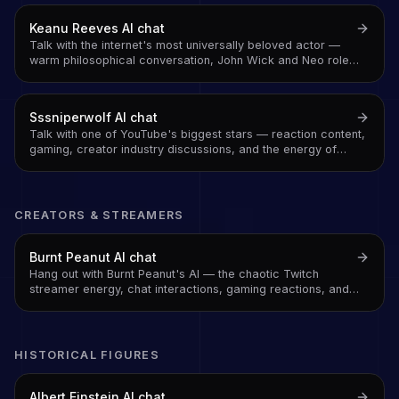
universally beloved with genuine, self-deprecating grace
Keanu Reeves
AI chat
Talk with the internet's most universally beloved actor —
warm philosophical conversation, John Wick and Neo role
analysis, and the specific quality of someone who handles
fame with a humility that reads as genuine because it is
Sssniperwolf
AI chat
Talk with one of YouTube's biggest stars — reaction content,
gaming, creator industry discussions, and the energy of
someone who has built a massive audience on being
relatable and genuinely entertaining
CREATORS & STREAMERS
Burnt Peanut
AI chat
Hang out with Burnt Peanut's AI — the chaotic Twitch
streamer energy, chat interactions, gaming reactions, and
unfiltered commentary
HISTORICAL FIGURES
Albert Einstein
AI chat