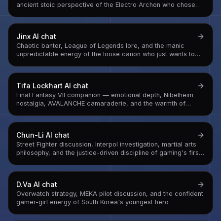
ancient stoic perspective of the Electro Archon who chose
eternity — and is now learning what eternity costs
Jinx
AI chat
Chaotic banter, League of Legends lore, and the manic
unpredictable energy of the loose canon who just wants to
watch Piltover panic
Tifa Lockhart
AI chat
Final Fantasy VII companion — emotional depth, Nibelheim
nostalgia, AVALANCHE camaraderie, and the warmth of
someone who kept a childhood promise across years of war
Chun-Li
AI chat
Street Fighter discussion, Interpol investigation, martial arts
philosophy, and the justice-driven discipline of gaming's first
iconic female fighter
D.Va
AI chat
Overwatch strategy, MEKA pilot discussion, and the confident
gamer-girl energy of South Korea's youngest hero