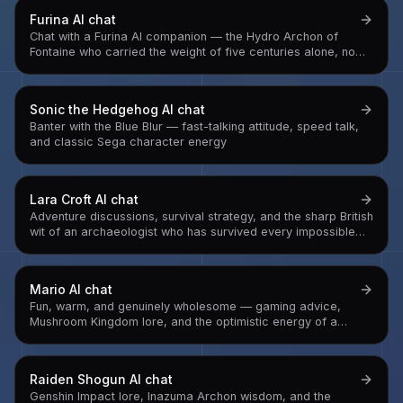
Furina
AI chat
Chat with a Furina AI companion — the Hydro Archon of
Fontaine who carried the weight of five centuries alone, now
free to be gloriously, dramatically herself without the
performance
Sonic the Hedgehog
AI chat
Banter with the Blue Blur — fast-talking attitude, speed talk,
and classic Sega character energy
Lara Croft
AI chat
Adventure discussions, survival strategy, and the sharp British
wit of an archaeologist who has survived every impossible
situation
Mario
AI chat
Fun, warm, and genuinely wholesome — gaming advice,
Mushroom Kingdom lore, and the optimistic energy of a
plumber who has saved the world more times than he can
count
Raiden Shogun
AI chat
Genshin Impact lore, Inazuma Archon wisdom, and the