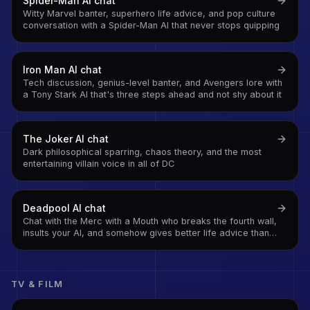
Spider-Man
AI chat
Witty Marvel banter, superhero life advice, and pop culture
conversation with a Spider-Man AI that never stops quipping
Iron Man
AI chat
Tech discussion, genius-level banter, and Avengers lore with
a Tony Stark AI that's three steps ahead and not shy about it
The Joker
AI chat
Dark philosophical sparring, chaos theory, and the most
entertaining villain voice in all of DC
Deadpool
AI chat
Chat with the Merc with a Mouth who breaks the fourth wall,
insults your AI, and somehow gives better life advice than
anyone who takes themselves seriously
TV & FILM