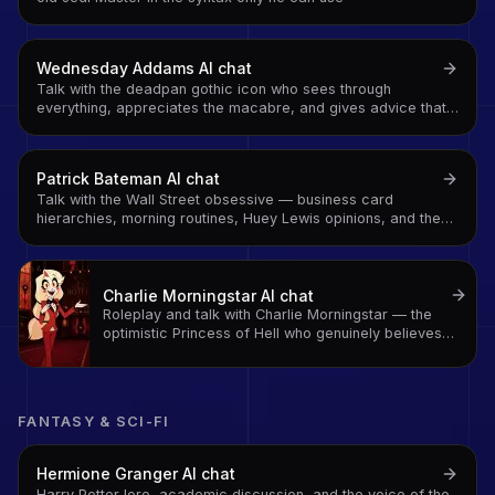
Wednesday Addams
AI chat
Talk with the deadpan gothic icon who sees through
everything, appreciates the macabre, and gives advice that
is technically correct and socially devastating
Patrick Bateman
AI chat
Talk with the Wall Street obsessive — business card
hierarchies, morning routines, Huey Lewis opinions, and the
absurdist satire of 1980s excess in character
Charlie Morningstar
AI chat
Roleplay and talk with Charlie Morningstar — the
optimistic Princess of Hell who genuinely believes
every sinner deserves a second chance
FANTASY & SCI-FI
Hermione Granger
AI chat
Harry Potter lore, academic discussion, and the voice of the