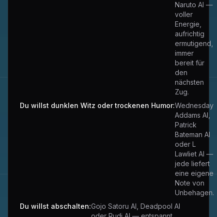
Naruto AI —
voller
Energie,
aufrichtig
ermutigend,
immer
bereit für
den
nächsten
Zug.
Du willst dunklen Witz oder trockenen Humor:
Wednesday
Addams AI,
Patrick
Bateman AI
oder L
Lawliet AI —
jede liefert
eine eigene
Note von
Unbehagen.
Du willst abschalten:
Gojo Satoru AI, Deadpool AI
oder Rudi AI — entspannt,