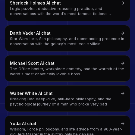
Sherlock Holmes
AI chat
Logic puzzles, deductive reasoning practice, and
conversations with the world's most famous fictional
detective
Darth Vader
AI chat
Star Wars lore, Sith philosophy, and commanding presence in
conversation with the galaxy's most iconic villain
Michael Scott
AI chat
The Office banter, workplace comedy, and the warmth of the
world's most chaotically lovable boss
Walter White
AI chat
Breaking Bad deep-dive, anti-hero philosophy, and the
psychological journey of a man who broke very bad
Yoda
AI chat
Wisdom, Force philosophy, and life advice from a 900-year-
old Jedi Master in the syntax only he can use