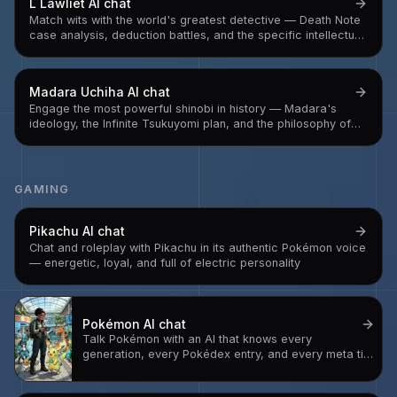
L Lawliet
AI chat
Match wits with the world's greatest detective — Death Note
case analysis, deduction battles, and the specific intellectual
intensity of someone who has a 4,195 solved case rate and is
currently eating a strawberry
Madara Uchiha
AI chat
Engage the most powerful shinobi in history — Madara's
ideology, the Infinite Tsukuyomi plan, and the philosophy of
someone who concluded that human suffering requires a
permanent solution and built one
GAMING
Pikachu
AI chat
Chat and roleplay with Pikachu in its authentic Pokémon voice
— energetic, loyal, and full of electric personality
Pokémon
AI chat
Talk Pokémon with an AI that knows every
generation, every Pokédex entry, and every meta tier
— your ultimate Pokémon companion for battles,
lore, and adventure