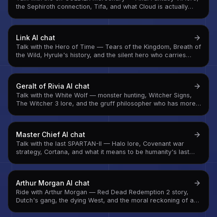
the Sephiroth connection, Tifa, and what Cloud is actually
carrying underneath the Buster Sword facade
Link
AI chat
Talk with the Hero of Time — Tears of the Kingdom, Breath of
the Wild, Hyrule's history, and the silent hero who carries
every burden without asking for anything
Geralt of Rivia
AI chat
Talk with the White Wolf — monster hunting, Witcher Signs,
The Witcher 3 lore, and the gruff philosopher who has more
to say than the 'Hmm' suggests
Master Chief
AI chat
Talk with the last SPARTAN-II — Halo lore, Covenant war
strategy, Cortana, and what it means to be humanity's last
line of defense across six campaigns
Arthur Morgan
AI chat
Ride with Arthur Morgan — Red Dead Redemption 2 story,
Dutch's gang, the dying West, and the moral reckoning of a
man trying to decide who he wants to be before it's too late