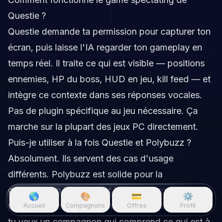
Questie ?
Questie demande ta permission pour capturer ton
écran, puis laisse l'IA regarder ton gameplay en
temps réel. Il traite ce qui est visible — positions
ennemies, HP du boss, HUD en jeu, kill feed — et
intègre ce contexte dans ses réponses vocales.
Pas de plugin spécifique au jeu nécessaire. Ça
marche sur la plupart des jeux PC directement.
Puis-je utiliser à la fois Questie et Polybuzz ?
Absolument. Ils servent des cas d'usage
différents. Polybuzz est solide pour la
conversation IA casual et le roleplay mobile.
🌎
🎨
💳
⚙️
Questie est pour les sessions gaming actives où
Accueil
Compagnons
Offres
Profil
tu veux un compagnon qui comprend ce qui est à